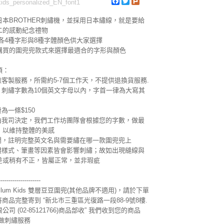
Facebook
Twitter
Plurk
s_personalized_EN_font1
本BROTHER刺繡機，並採用日本繡線，就是要給
二的感動紀念禮物
各4種字形與8種字體顏色供大家選擇
購買的圍兜兜款式來選擇最適合的字形與顏色
項：
緻客製服務，所需約5-7個工作天，不提供退換貨服務.
，刺繡字數為10個英文字母以內，字首一律為大寫其
為一條$150
小由我司決定，我們工作坊團隊會根據您的字數，做最
，以維持整體的美感
註欄，註明完整英文名與需要繡在哪一款圍兜兜上
字體樣式、筆畫等因素皆會影響刺繡；故如出現縫線與
差或稍有不正，皆屬正常，並非瑕疵
---------------------
um Kids 雙層豆豆圍兜(其他品牌不適用)，請於下單
將商品完整寄到 “新北市三重區光復路一段88-9號8樓.
司 (02-85121766)商品部收” 我們收到您的商品
做刺繡服務