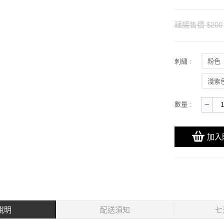
建議售價 $200
刺繡 :
粉色
淺紫
數量 :
加入
說明
配送須知
七