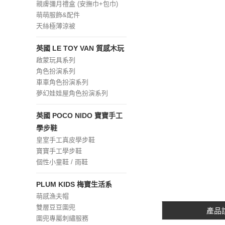
親膚彌月禮盒 (安撫巾+包巾)
萌萌服飾&配件
天絲極薄涼被
英國 LE TOY VAN 質感木玩
啟蒙玩具系列
角色扮演系列
車車角色扮演系列
夢幻娃娃屋角色扮演系列
英國 POCO NIDO 寶寶手工
學步鞋
皇室手工真皮學步鞋
寶寶手工學步鞋
個性小童鞋 / 雨鞋
PLUM KIDS 梅寶生活系
萌感漁夫帽
雙層豆豆圍兜
產品
圍兜專屬刺繡服務