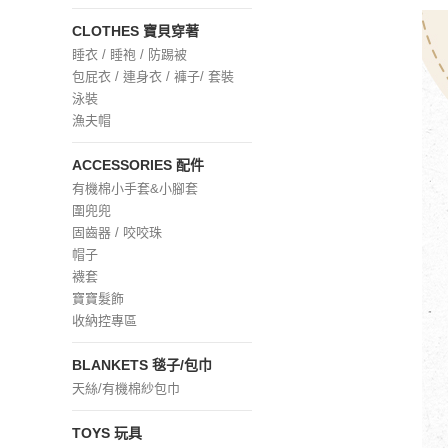
CLOTHES 寶貝穿著
睡衣 / 睡袍 / 防踢被
包屁衣 / 連身衣 / 褲子/ 套裝
泳裝
漁夫帽
ACCESSORIES 配件
有機棉小手套&小腳套
圍兜兜
固齒器 / 咬咬珠
帽子
襪套
寶寶髮飾
收納控專區
BLANKETS 毯子/包巾
天絲/有機棉紗包巾
TOYS 玩具