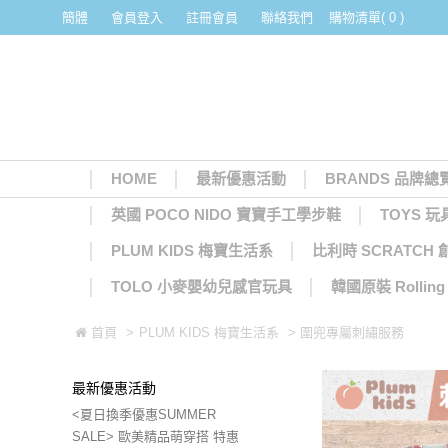
簡體
會員登入
註冊會員
聯絡我們
購物清單( 0 )
HOME
最新優惠活動
BRANDS 品牌總
英國 POCO NIDO 寶寶手工學步鞋
TOYS 玩
PLUM KIDS 梅寶生活系
比利時 SCRATCH
TOLO 小麥嬰幼兒感官玩具
韓國原裝 Rolli
首頁
>
PLUM KIDS 梅寶生活系
> 圍兜專屬刺繡服務
最新優惠活動
<夏日換季優惠SUMMER
SALE> 歐美精品萌穿搭 特惠