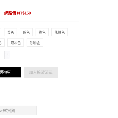
網路價 NT$150
黃色
藍色
綠色
焦糖色
色
銀灰色
咖啡金
購物車
加入追蹤清單
天鑑賞期