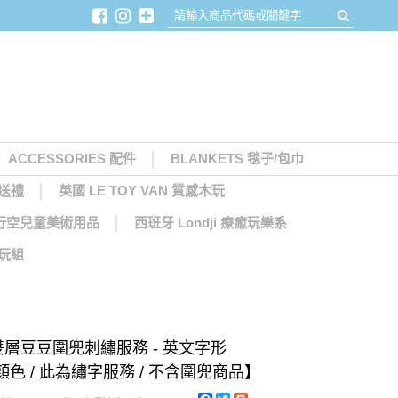
ACCESSORIES 配件
BLANKETS 毯子/包巾
月送禮
英國 LE TOY VAN 質感木玩
天馬行空兒童美術用品
西班牙 Londji 療癒玩樂系
木玩組
ds 雙層豆豆圍兜刺繡服務 - 英文字形
顏色 / 此為繡字服務 / 不含圍兜商品】