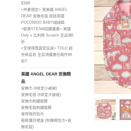
$399!
<仲夏限定> 買美國 ANGEL
DEAR 安撫毛毯 就送英國
POCONIDO BABY絨絨鞋
<歐美STEAM回饋優惠> 美國
Ooly x 比利時 Scratch 全品項5
折
<全球得獎感官玩具> TOLO 超
夯新品到 全品項優惠任兩件88
折!!
美國 ANGEL DEAR 安撫精
品
安撫巾 (#命定小被被)
安撫毛毯 (#命定大被被)
安撫巾刺繡服務
安撫毛毯刺繡服務
會呼吸的包巾
極致彌月禮盒 (有機棉包巾+安
撫毛毯)