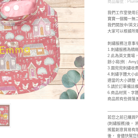
商品編號 : Plumkid
我們工作室使用日
寶寶一個獨一無
我們開放中/英文
大家可以根據所
刺繡服務注意事
1.刺繡服務為精
2.此為英文賣場
餘小寫(例 : Amy)
3.圍兜兜刺繡收費
4.刺繡字體大
適當的大小調整
5.請於訂單備
6.商品材質、
商品照有些微落
------------------------
若您之前已購買Pl
(刺繡服務)後， 
搖籃創意貿易有限公
後， 會儘快幫您