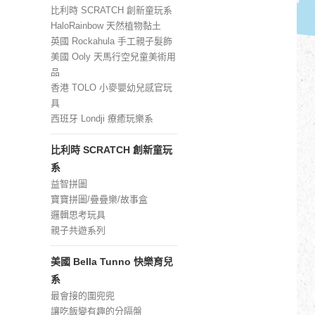
比利時 SCRATCH 創新童玩系
HaloRainbow 天然植物黏土
英國 Rockahula 手工親子髮飾
美國 Ooly 天馬行空兒童美術用
品
香港 TOLO 小麥嬰幼兒感官玩
具
西班牙 Londji 療癒玩樂系
比利時 SCRATCH 創新童玩
系
益智拼圖
寶寶拼圖/疊疊樂/故事盒
邏輯思考玩具
親子共遊系列
美國 Bella Tunno 快樂育兒
系
最會接的圍兜兜
讓吃飯變有趣的分隔盤