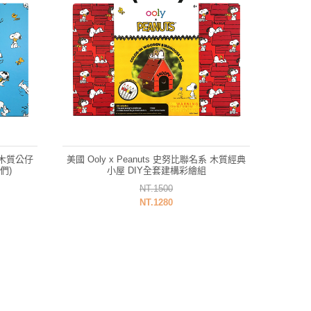
系 木質公仔
美國 Ooly x Peanuts 史努比聯名系 木質經典
們)
小屋 DIY全套建構彩繪組
NT.1500
NT.1280