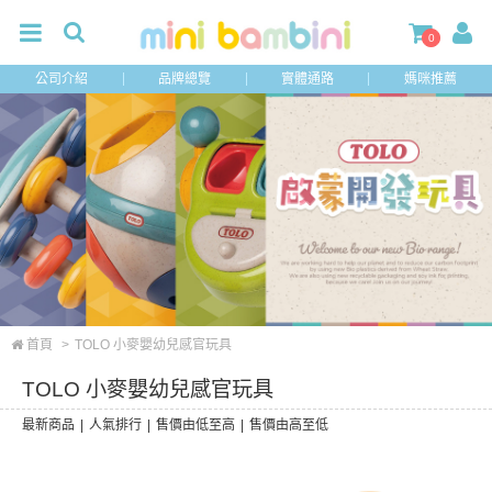
0
公司介紹
品牌總覽
實體通路
媽咪推薦
首頁
>
TOLO 小麥嬰幼兒感官玩具
TOLO 小麥嬰幼兒感官玩具
最新商品
|
人氣排行
|
售價由低至高
|
售價由高至低