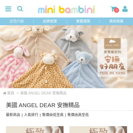
0
公司介紹
品牌總覽
實體通路
媽咪推薦
首頁
>
美國 ANGEL DEAR 安撫精品
美國 ANGEL DEAR 安撫精品
最新商品
|
人氣排行
|
售價由低至高
|
售價由高至低